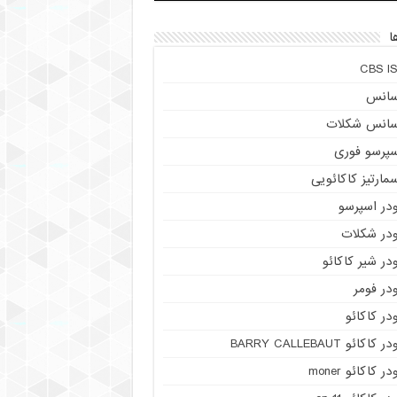
ا
CBS IS
سانس
سانس شکلات
سپرسو فوری
مارتیز کاکائویی
ودر اسپرسو
ودر شکلات
در شیر کاکائو
در فومر
در کاکائو
ر کاکائو BARRY CALLEBAUT
در کاکائو moner