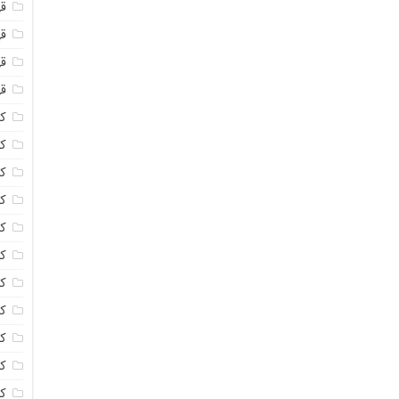
ق
قه
قه
ق
کا
کا
ک
ک
کا
کا
کا
کا
ک
کا
کر