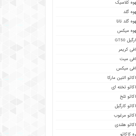
هوه کلاسیک
وه گلد
وه گلد تاتا
هوه میکس
رگیل GT50
فی کریمر
افی میت
افی میکس
کائو التین مارکا
کائو تخته ای
کائو تلخ
کائو کارگیل
اکائو مرغوب
کائو هلندی
ه کاکائو