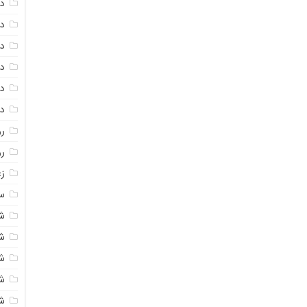
دا
دا
دا
در
در
د
رو
ر
زع
سی
ش
ش
ش
ش
ش