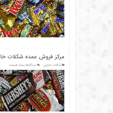
انواع
شکلات
خارجی
اصل
مرکز فروش عمده شکلات خارج
برای
شکلات خارجی
دیدگاه‌ها
بسته هستند
مرکز
فروش
عمده
شکلات
خارجی
درتبریز