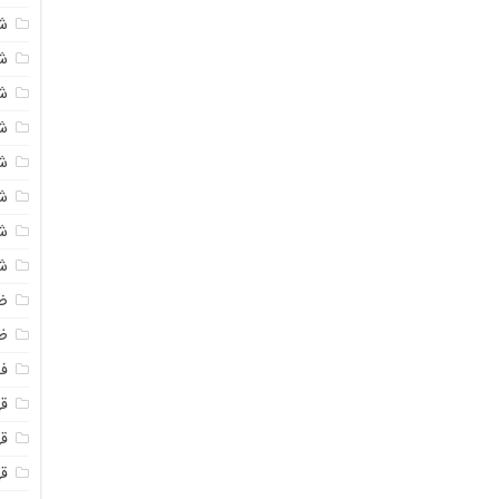
ش
ش
ش
ش
ش
ش
ش
ش
ض
ظ
فو
قهو
ق
ق