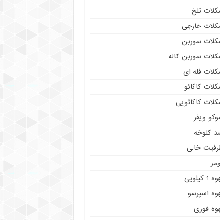
کلات تلخ
کلات خارجی
کلات سوربن
کلات سوربن کاله
کلات فله ای
کلات کاکائو
کلات کاکائویی
وکو ویفر
د کلوخه
رفیت خالی
مر
ه 1 کیلویی
هوه اسپرسو
هوه فوری