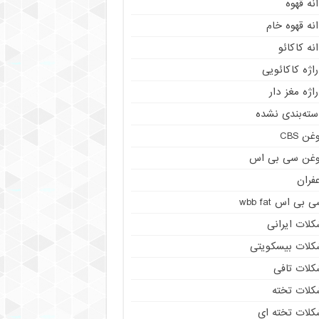
نه قهوه
نه قهوه خام
نه کاکائو
اژه کاکائویی
اژه مغز دار
سته‌بندی نشده
غن CBS
وغن سی بی اس
فران
 بی اس wbb fat
کلات ایرانی
کلات بیسکویتی
کلات تافی
کلات تخته
کلات تخته ای