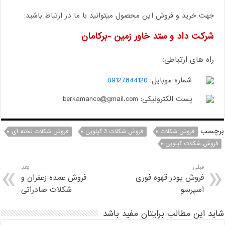
جهت خرید و فروش این محصول میتوانید با ما در ارتباط باشید:
شرکت داد و ستد خاور زمین -برکامان
راه های ارتباطی:
شماره موبایل:
09127844120
پست الکترونیکی: berkamanco@gmail.com
برچسب
فروش شکلات
فروش شکلات 3 کیلویی
فروش شکلات تخته ای
فروش شکلات کیلویی
قبلی
بعد
فروش پودر قهوه فوری
فروش عمده زعفران و
اسپرسو
شکلات صادراتی
شاید این مطالب برایتان مفید باشد