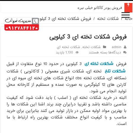
قیمت پودر کاکائو کارگیل
خانه
/
شکلات تخته
/
فروش شکلات تخته ای 3 کیلویی
فروش شکلات تخته ای 3 کیلویی
admin
شکلات تخته
,
شکلات تخته ای
برای
دیدگاه‌ها
بسته هستند
1,130 بازدید
فروش
شکلات تخته ای
شکلات
فروش
3 کیلویی در حدود 10 نوع متفاوت از قبیل
تخته
شکلات تلخ
تخته ای، شکلات شیری معمولی ( کاکائویی ) شکلات
ای
نسکافه ای، شکلات تخته cbs انواع شکات های تخته ای میوه ای در
3
کارتن های 12 کیلوگرمی به صورت عمده و مستقیم از کارخانه محل
کیلویی
تولید انجام می شود.
البته در خرید شکلات تخته ای ( اسلب ) باید دقت شود که کیفیت
مناسبی داشته باشد و تقریبا درایران چند برند اشنا این شکلات ها را
با بهترین مواد اولیه ممکن در بازار تولید می کنند بنابراین برای خرید
مناسب و با کیفیت انواع مختلف شکلات بهترین راه ارتباط با ما
است.