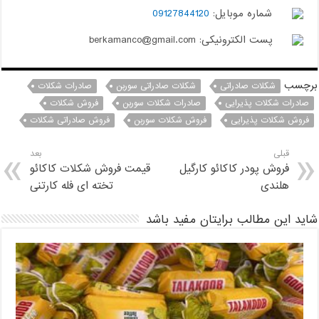
شماره موبایل:
09127844120
پست الکترونیکی: berkamanco@gmail.com
برچسب
شکلات صادراتی
شکلات صادراتی سوربن
صادرات شکلات
صادرات شکلات پذیرایی
صادرات شکلات سوربن
فروش شکلات
فروش شکلات پذیرایی
فروش شکلات سوربن
فروش صادراتی شکلات
قبلی
بعد
فروش پودر کاکائو کارگیل
قیمت فروش شکلات کاکائو
هلندی
تخته ای فله کارتنی
شاید این مطالب برایتان مفید باشد