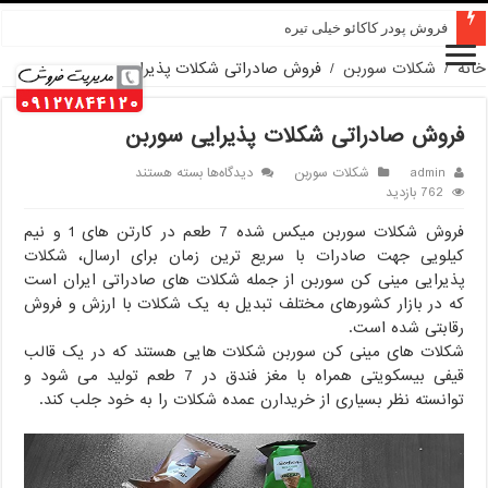
قیمت پودر کاکائو کارگیل
خانه
/
شکلات سوربن
/
فروش صادراتی شکلات پذیرایی سوربن
فروش صادراتی شکلات پذیرایی سوربن
برای
admin
شکلات سوربن
دیدگاه‌ها
بسته هستند
فروش
762 بازدید
صادراتی
فروش شکلات سوربن میکس شده 7 طعم در کارتن های 1 و نیم
شکلات
پذیرایی
کیلویی جهت صادرات با سریع ترین زمان برای ارسال، شکلات
سوربن
پذیرایی مینی کن سوربن از جمله شکلات های صادراتی ایران است
که در بازار کشورهای مختلف تبدیل به یک شکلات با ارزش و فروش
رقابتی شده است.
شکلات های مینی کن سوربن شکلات هایی هستند که در یک قالب
قیفی بیسکویتی همراه با مغز فندق در 7 طعم تولید می شود و
توانسته نظر بسیاری از خریدارن عمده شکلات را به خود جلب کند.