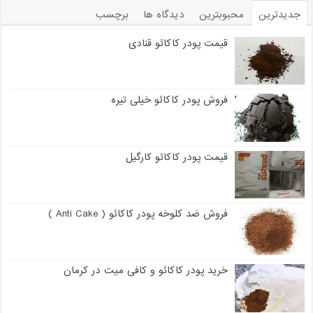
جدیدترین
محبوبترین
دیدگاه ها
برچسب
قیمت پودر کاکائو قنادی
فروش پودر کاکائو خیلی تیره
قیمت پودر کاکائو کارگیل
فروش ضد کلوخه پودر کاکائو ( Anti Cake )
خرید پودر کاکائو و کافی میت در کرمان