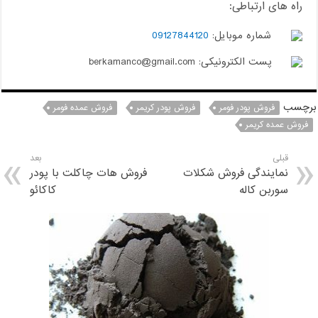
راه های ارتباطی:
شماره موبایل:
09127844120
پست الکترونیکی: berkamanco@gmail.com
برچسب
فروش پودر فومر
فروش پودر کریمر
فروش عمده فومر
فروش عمده کریمر
قبلی
بعد
نمایندگی فروش شکلات
فروش هات چاکلت با پودر
سوربن کاله
کاکائو