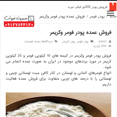
قیمت پودر کاکائو کارگیل
فروش پودر کاکائو خیلی تیره
خانه
/
پودر فومر
/
فروش عمده پودر فومر وکریمر
فروش عمده پودر فومر وکریمر
برای
admin
پودر فومر
,
پودر کریمر
دیدگاه‌ها
بسته هستند
فروش
939 بازدید
عمده
فروش پودر فومر وکریمر در کیسه های 10 کیلویی فومر و 25 کیلویی
پودر
فومر
کریمر در مورد برندهای موجود در ایران به صورت عمده انجام می
وکریمر
شود.
انواع فومرهای المانی و لهستان در کنار کافی میت لهستانی چینی و
لهستانی را با درصد های چربی متفاوت برای فروش عمده فعالیت
داریم.