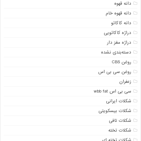
دانه قهوه
دانه قهوه خام
دانه کاکائو
دراژه کاکائویی
دراژه مغز دار
دسته‌بندی نشده
روغن CBS
روغن سی بی اس
زعفران
سی بی اس wbb fat
شکلات ایرانی
شکلات بیسکویتی
شکلات تافی
شکلات تخته
شکلات تخته ای