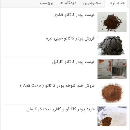
جدیدترین
محبوبترین
دیدگاه ها
برچسب
قیمت پودر کاکائو قنادی
فروش پودر کاکائو خیلی تیره
قیمت پودر کاکائو کارگیل
فروش ضد کلوخه پودر کاکائو ( Anti Cake )
خرید پودر کاکائو و کافی میت در کرمان