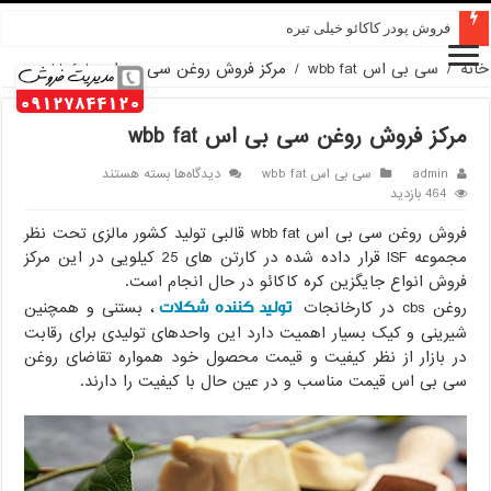
قیمت پودر کاکائو کارگیل
خانه
/
سی بی اس wbb fat
/
مرکز فروش روغن سی بی اس wbb fat
مرکز فروش روغن سی بی اس wbb fat
برای
admin
سی بی اس wbb fat
دیدگاه‌ها
بسته هستند
مرکز
464 بازدید
فروش
فروش روغن سی بی اس wbb fat قالبی تولید کشور مالزی تحت نظر
روغن
سی
مجموعه ISF قرار داده شده در کارتن های 25 کیلویی در این مرکز
بی
فروش انواع جایگزین کره کاکائو در حال انجام است.
اس
تولید کننده شکلات
روغن cbs در کارخانجات
، بستنی و همچنین
wbb
fat
شیرینی و کیک بسیار اهمیت دارد این واحدهای تولیدی برای رقابت
در بازار از نظر کیفیت و قیمت محصول خود همواره تقاضای روغن
سی بی اس قیمت مناسب و در عین حال با کیفیت را دارند.