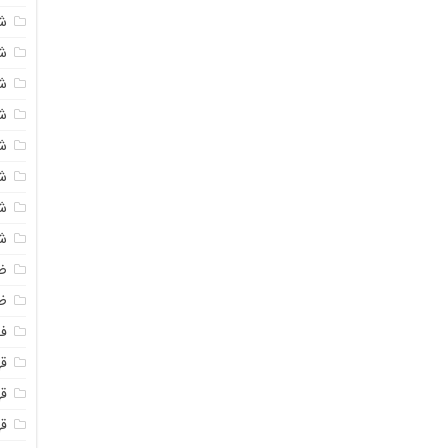
ش
ش
ش
ش
ش
ش
ش
ش
ض
ظ
فو
قهو
ق
ق