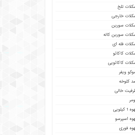
کلات تلخ
کلات خارجی
کلات سوربن
کلات سوربن کاله
کلات فله ای
کلات کاکائو
کلات کاکائویی
وکو ویفر
د کلوخه
رفیت خالی
مر
ه 1 کیلویی
هوه اسپرسو
هوه فوری