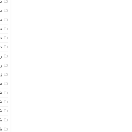
دا
دا
دا
در
در
د
رو
ر
زع
سی
ش
ش
ش
ش
ش