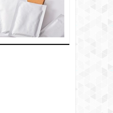
تولید
قهوه