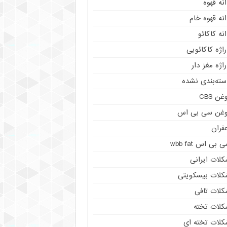
نه قهوه
نه قهوه خام
نه کاکائو
اژه کاکائویی
اژه مغز دار
سته‌بندی نشده
غن CBS
وغن سی بی اس
فران
 بی اس wbb fat
کلات ایرانی
کلات بیسکویتی
کلات تافی
کلات تخته
کلات تخته ای