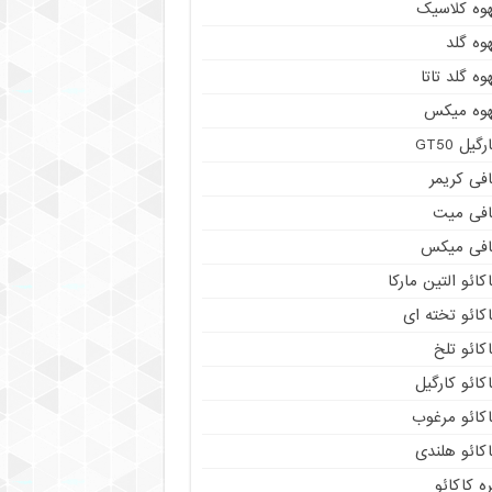
هوه کلاسیک
وه گلد
وه گلد تاتا
هوه میکس
رگیل GT50
فی کریمر
افی میت
افی میکس
کائو التین مارکا
کائو تخته ای
کائو تلخ
کائو کارگیل
اکائو مرغوب
کائو هلندی
ه کاکائو