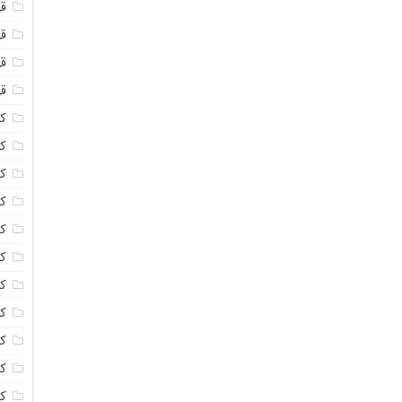
ق
قه
قه
ق
کا
کا
ک
ک
کا
کا
کا
کا
ک
کا
کر