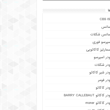
ا
CBS IS
سانس
سانس شکلات
سپرسو فوری
مارتیز کاکائویی
ودر اسپرسو
ودر شکلات
در شیر کاکائو
در فومر
در کاکائو
ر کاکائو BARRY CALLEBAUT
در کاکائو moner