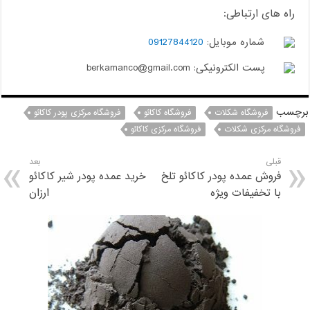
راه های ارتباطی:
شماره موبایل:
09127844120
پست الکترونیکی: berkamanco@gmail.com
برچسب
فروشگاه شکلات
فروشگاه کاکائو
فروشگاه مرکزی پودر کاکائو
فروشگاه مرکزی شکلات
فروشگاه مرکزی کاکائو
قبلی
بعد
فروش عمده پودر کاکائو تلخ
خرید عمده پودر شیر کاکائو
با تخفیفات ویژه
ارزان