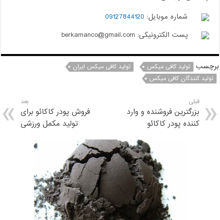
شماره موبایل:
09127844120
پست الکترونیکی: berkamanco@gmail.com
برچسب
تولید کافی میکس
تولید کافی میکس ایران
تولید کنندگان کافی میکس
قبلی
بعد
بزرگترین فروشنده و وارد
فروش پودر کاکائو برای
کننده پودر کاکائو
تولید مکمل ورزشی