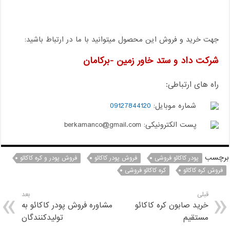
جهت خرید و فروش این محصول میتوانید با ما در ارتباط باشید:
شرکت داد و ستد خاور زمین -برکامان
راه های ارتباطی:
شماره موبایل:
09127844120
پست الکترونیکی: berkamanco@gmail.com
برچسب
پودر کاکائو فروشی
فروش پودر کاکائو
فروش پودر و کره کاکائو
فروش کره کاکائو
کره کاکائو فروشی
قبلی
بعد
خرید صابون کره کاکائو
مشاوره فروش پودر کاکائو به
مستقیم
تولیدکنندگان