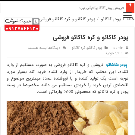
قیمت پودر کاکائو کارگیل
خانه
/
پودر کاکائو
/
پودر کاکائو و کره کاکائو فروشی
پودر کاکائو و کره کاکائو فروشی
برای
admin
پودر کاکائو
,
کره کاکائو
دیدگاه‌ها
بسته هستند
پودر
1,138 بازدید
کاکائو
پودر کاکائو
و
فروشی و کره کاکائو فروشی به صورت مستقیم از وارد
کره
کننده، این مطلب که خریدار از وارد کننده خرید کند بسیار مورد
کاکائو
توجه است یک تولید کننده و یا فروشنده عمده مهمترین موضوع و
فروشی
اقتصادی ترین خرید را خریدی مستقیم می دانند مخصوصا در زمینه
پودر و کره کاکائو که محصولی 100% وارداتی است.