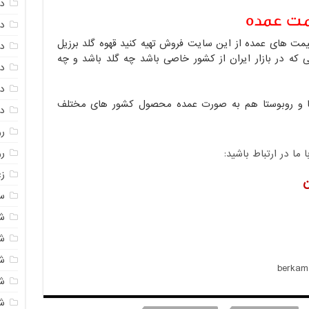
دا
مت عمده
دا
 قیمت های عمده از این سایت فروش تهیه کنید قهوه گلد برزیل
دا
 که در بازار ایران از کشور خاصی باشد چه گلد باشد و چه
در
در
 و روبوستا هم به صورت عمده محصول کشور های مختلف
د
رو
ر
ا در ارتباط باشید:
زع
ن
سی
ش
ش
ش
ش
ش