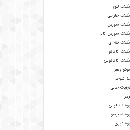
کلات تلخ
کلات خارجی
کلات سوربن
کلات سوربن کاله
کلات فله ای
کلات کاکائو
کلات کاکائویی
وکو ویفر
د کلوخه
رفیت خالی
مر
ه 1 کیلویی
هوه اسپرسو
هوه فوری