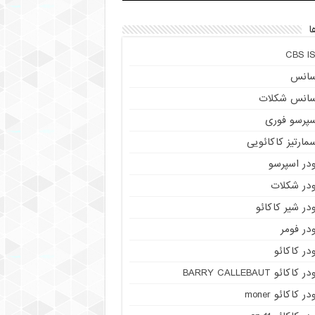
ا
CBS IS
سانس
سانس شکلات
سپرسو فوری
مارتیز کاکائویی
ودر اسپرسو
ودر شکلات
در شیر کاکائو
در فومر
در کاکائو
ر کاکائو BARRY CALLEBAUT
در کاکائو moner