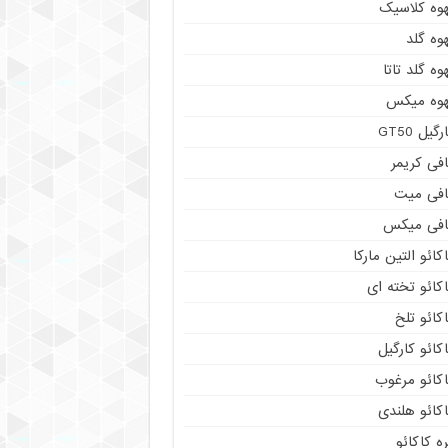
هوه کلاسیک
وه گلد
وه گلد تاتا
هوه میکس
رگیل GT50
فی کریمر
افی میت
افی میکس
کائو التین مارکا
کائو تخته ای
کائو تلخ
کائو کارگیل
اکائو مرغوب
کائو هلندی
ه کاکائو