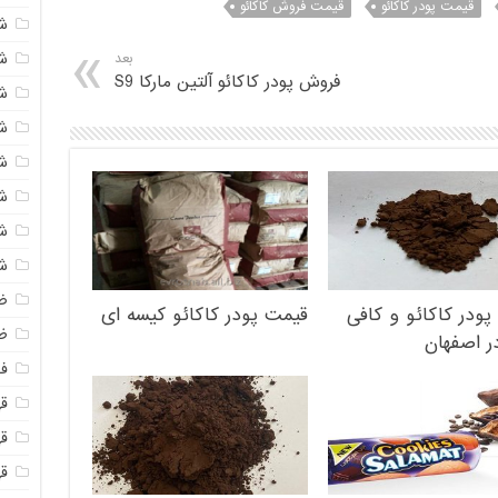
قیمت پودر کاکائو
قیمت فروش کاکائو
ش
ش
بعد
فروش پودر کاکائو آلتین مارکا S9
ش
ش
ش
ش
ش
ش
ض
ودر کاکائو و کافی
قیمت پودر کاکائو کیسه ای
ظ
 اصفهان
فو
قهو
ق
ق