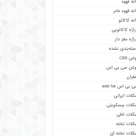
نه قهوه
نه قهوه خام
نه کاکائو
اژه کاکائویی
اژه مغز دار
سته‌بندی نشده
غن CBS
وغن سی بی اس
فران
 بی اس wbb fat
کلات ایرانی
کلات بیسکویتی
کلات تافی
کلات تخته
کلات تخته ای