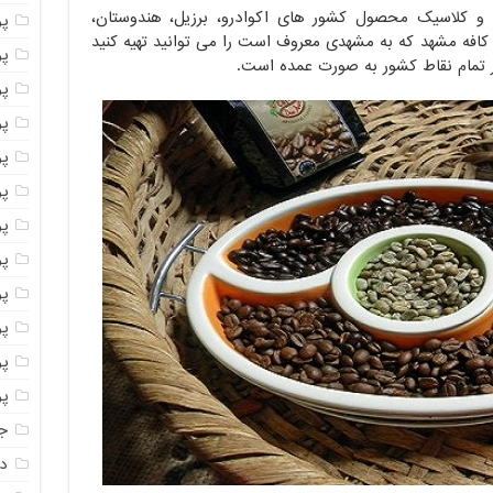
 و کلاسیک محصول کشور های اکوادرو، برزیل، هندوستان،
پ
ی کافه مشهد که به مشهدی معروف است را می توانید تهیه کنید
پو
تمام نقاط کشور به صورت عمده است.
پو
پو
پو
پو
پو
پو
پو
پو
پو
پو
جا
دا