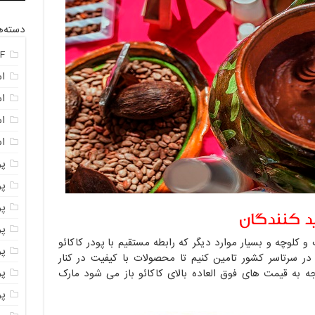
دسته‌ه
F
ا
ا
ا
اس
پ
پ
پو
د کنندگان
پو
و کلوچه و بسیار موارد دیگر که رابطه مستقیم با پودر کاکائو
پو
در سرتاسر کشور تامین کنیم تا محصولات با کیفیت در کنار
پود
جه به قیمت های فوق العاده بالای کاکائو باز می شود مارک
پو