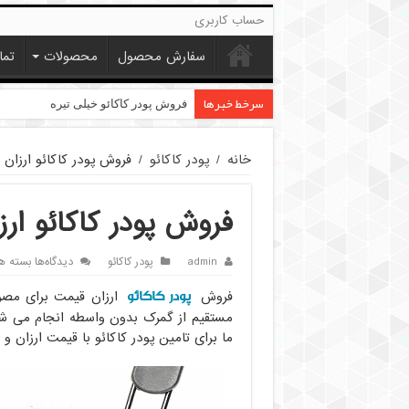
حساب کاربری
سفارش محصول
محصولات
تما
سرخط خبرها
قیمت پودر کاکائو کارگیل
فروش پودر کاکائو خیلی تیره
خانه
/
پودر کاکائو
/
فروش پودر کاکائو ارزان
فروش پودر کاکائو ار
برای
admin
پودر کاکائو
دیدگاه‌ها
بسته ه
فروش
پودر کاکائو
پودر
فروش
کاکائو
مستقیم از گمرک بدون واسطه انجام می شود، 
ارزان
ما برای تامین پودر کاکائو با قیمت ارزان 
قیمت