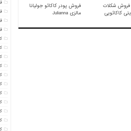
ق
فروش شکلات
فروش پودر کاکائو جولیانا
قه
تی کاکائویی
مالزی Julianna
قه
ق
کا
کا
ک
ک
کا
کا
کا
کا
ک
کا
کر