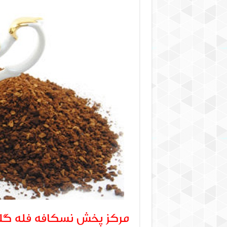
مرکز پخش نسکافه فله گل