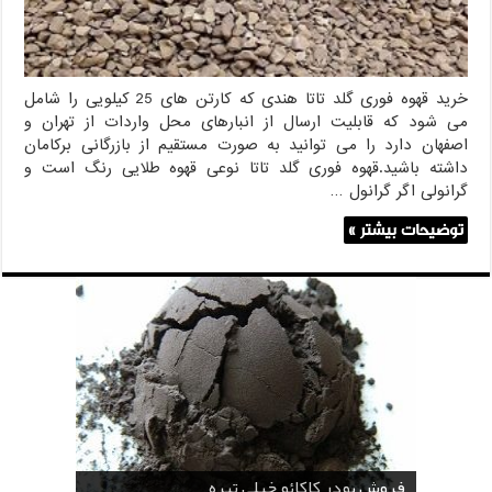
خرید قهوه فوری گلد تاتا هندی که کارتن های 25 کیلویی را شامل
می شود که قابلیت ارسال از انبارهای محل واردات از تهران و
اصفهان دارد را می توانید به صورت مستقیم از بازرگانی برکامان
داشته باشید.قهوه فوری گلد تاتا نوعی قهوه طلایی رنگ است و
گرانولی اگر گرانول …
توضیحات بیشتر »
قیمت پودر کاکائو قنادی
قیمت پودر کاکائو کارگیل
خرید اسانس پودری قهوه
خرید کافی کریمر غیر لبنی 25 کیلویی اندونزی
خرید اسانس پودری شکلات 10 کیلویی
فروش پودر کاکائو خیلی تیره
فروش ضد کلوخه پودر کاکائو ( Anti Cake )
خرید پودر کاکائو و کافی میت در کرمان
فروش پودر کاکائو و کافی میت در اصفهان