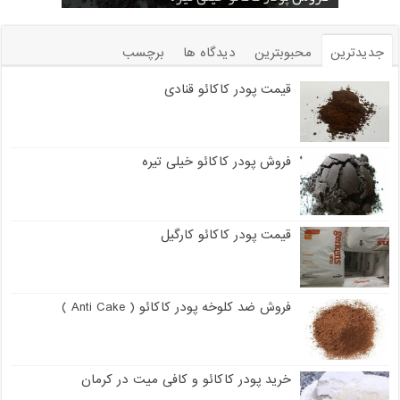
جدیدترین
محبوبترین
دیدگاه ها
برچسب
قیمت پودر کاکائو قنادی
فروش پودر کاکائو خیلی تیره
قیمت پودر کاکائو کارگیل
فروش ضد کلوخه پودر کاکائو ( Anti Cake )
خرید پودر کاکائو و کافی میت در کرمان