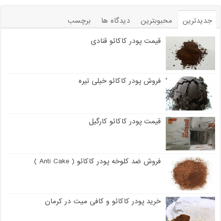
جدیدترین
محبوبترین
دیدگاه ها
برچسب
قیمت پودر کاکائو قنادی
فروش پودر کاکائو خیلی تیره
قیمت پودر کاکائو کارگیل
فروش ضد کلوخه پودر کاکائو ( Anti Cake )
خرید پودر کاکائو و کافی میت در کرمان