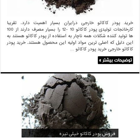
خرید پودر کاکائو خارجی درایران بسیار اهمیت دارد. تقریبا
کارخانجات تولیدی پودر کاکائو 10 -12 را بسیار مصرف دارند از 100
ها تولید کننده شکلات همه ناچار به استفاده از پودر کاکائو هستند به
این دلیل که اصلی ترین مواد اولیه این محصول هستند. خرید پودر
کاکائو خارجی خرید پودر کاکائو …
توضیحات بیشتر »
قیمت پودر کاکائو قنادی
قیمت پودر کاکائو کارگیل
خرید اسانس پودری قهوه
خرید کافی کریمر غیر لبنی 25 کیلویی اندونزی
خرید اسانس پودری شکلات 10 کیلویی
فروش پودر کاکائو خیلی تیره
فروش ضد کلوخه پودر کاکائو ( Anti Cake )
خرید پودر کاکائو و کافی میت در کرمان
فروش پودر کاکائو و کافی میت در اصفهان