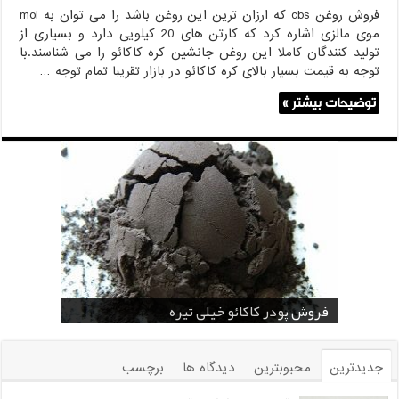
فروش روغن cbs که ارزان ترین این روغن باشد را می توان به moi
موی مالزی اشاره کرد که کارتن های 20 کیلویی دارد و بسیاری از
تولید کنندگان کاملا این روغن جانشین کره کاکائو را می شناسند.با
توجه به قیمت بسیار بالای کره کاکائو در بازار تقریبا تمام توجه …
توضیحات بیشتر »
قیمت پودر کاکائو قنادی
قیمت پودر کاکائو کارگیل
خرید اسانس پودری قهوه
خرید کافی کریمر غیر لبنی 25 کیلویی اندونزی
خرید اسانس پودری شکلات 10 کیلویی
فروش پودر کاکائو خیلی تیره
فروش ضد کلوخه پودر کاکائو ( Anti Cake )
خرید پودر کاکائو و کافی میت در کرمان
فروش پودر کاکائو و کافی میت در اصفهان
جدیدترین
محبوبترین
دیدگاه ها
برچسب