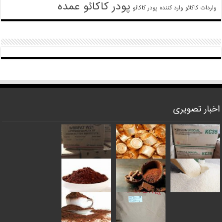
پودر کاکائو عمده
واردات کاکائو
وارد کننده پودر کاکائو
اخبار تصویری