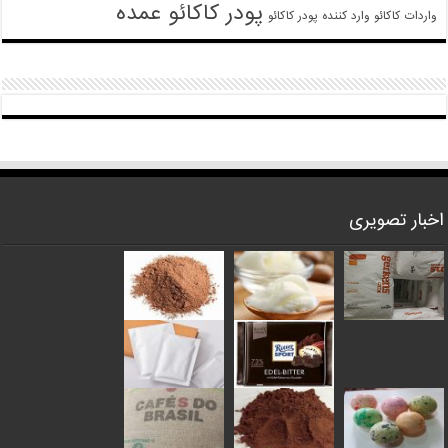
پودر کاکائو عمده
واردات کاکائو
وارد کننده پودر کاکائو
اخبار تصویری