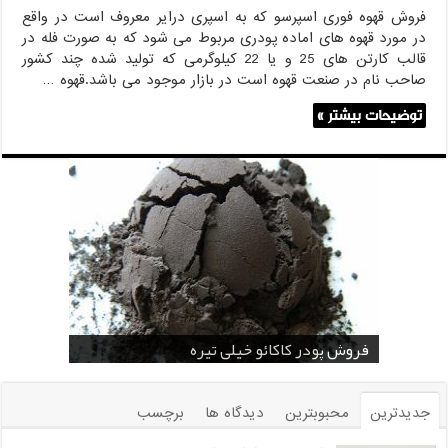
فروش قهوه فوری اسپرسو که به اسپری درایر معروف است در واقع
در مورد قهوه های اماده پودری مربوط می شود که به صورت فله در
قالب کارتن های 25 و یا 22 کیلوگرمی که تولید شده چند کشور
صاحب نام در صنعت قهوه است در بازار موجود می باشد.قهوه …
توضیحات بیشتر »
قیمت پودر کاکائو قنادی
قیمت پودر کاکائو کارگیل
خرید اسانس پودری قهوه
خرید کافی کریمر غیر لبنی 25 کیلویی اندونزی
خرید اسانس پودری شکلات 10 کیلویی
فروش پودر کاکائو خیلی تیره
فروش ضد کلوخه پودر کاکائو ( Anti Cake )
خرید پودر کاکائو و کافی میت در کرمان
فروش پودر کاکائو و کافی میت در اصفهان
جدیدترین
محبوبترین
دیدگاه ها
برچسب