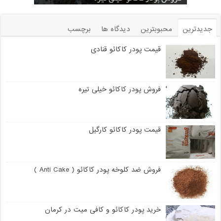
جدیدترین
محبوبترین
دیدگاه ها
برچسب
قیمت پودر کاکائو قنادی
فروش پودر کاکائو خیلی تیره
قیمت پودر کاکائو کارگیل
فروش ضد کلوخه پودر کاکائو ( Anti Cake )
خرید پودر کاکائو و کافی میت در کرمان