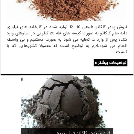
فروش پودر کاکائو طبیعی 10 -12 تولید شده در کارخانه های فراوری
دانه خام کاکائو به صورت کیسه های فله 25 کیلویی در انبارهای وارد
کننده پس از واردات تخلیه می شود به صورت مستقیم و بی واسطه
انجام می شود.لازم به توضیح است که معمولا کشورهایی که با
کیفیت …
توضیحات بیشتر »
قیمت پودر کاکائو قنادی
قیمت پودر کاکائو کارگیل
خرید اسانس پودری قهوه
خرید کافی کریمر غیر لبنی 25 کیلویی اندونزی
خرید اسانس پودری شکلات 10 کیلویی
فروش پودر کاکائو خیلی تیره
فروش ضد کلوخه پودر کاکائو ( Anti Cake )
خرید پودر کاکائو و کافی میت در کرمان
فروش پودر کاکائو و کافی میت در اصفهان