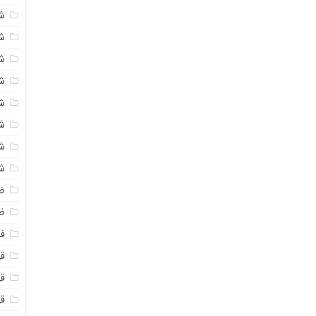
ش
ش
ش
ش
ش
ش
ش
ش
ض
ظ
فو
قهو
ق
ق