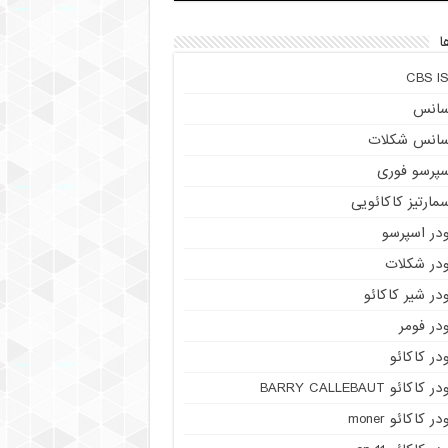
ا
CBS IS
سانس
سانس شکلات
سپرسو فوری
مارتیز کاکائویی
ودر اسپرسو
ودر شکلات
در شیر کاکائو
در فومر
در کاکائو
ر کاکائو BARRY CALLEBAUT
در کاکائو moner