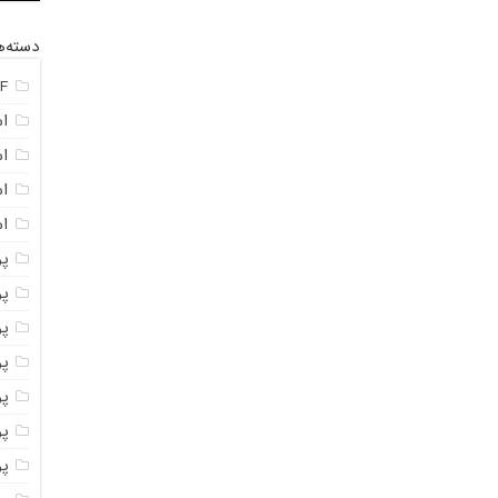
دسته‌ه
F
ا
ا
ا
اس
پ
پ
پو
پو
پو
پود
پو