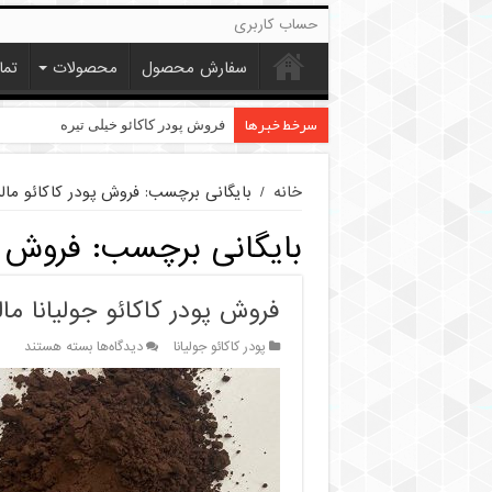
حساب کاربری
سفارش محصول
محصولات
تما
سرخط خبرها
فروش پودر کاکائو خیلی تیره
خانه
/
بایگانی برچسب: فروش پودر کاکائو مال
بایگانی برچسب:
فروش پ
فروش پودر کاکائو جولیانا مالزی nna
برای
پودر کاکائو جولیانا
دیدگاه‌ها
بسته هستند
فروش
پودر
کاکائو
جولیانا
مالزی
Julianna