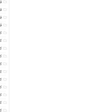
ق
قه
قه
ق
کا
کا
ک
ک
کا
کا
کا
کا
ک
کا
کر