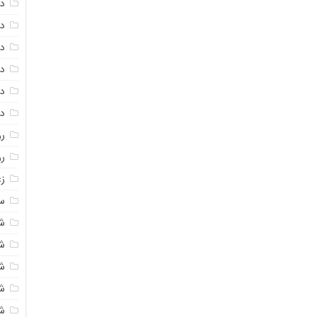
دا
دا
دا
در
در
د
رو
ر
زع
سی
ش
ش
ش
ش
ش