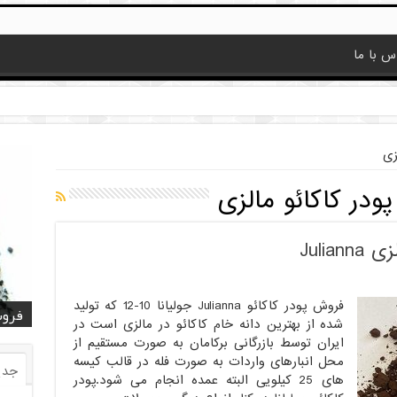
س با ما
زی
ودر کاکائو مالزی
Julia
فروش پودر کاکائو Julianna جولیانا 10-12 که تولید
قیمت
قیمت
خرید
خرید کا
خرید 
فروش
فروش ض
خرید
فروش
شده از بهترین دانه خام کاکائو در مالزی است در
ایران توسط بازرگانی برکامان به صورت مستقیم از
محل انبارهای واردات به صورت فله در قالب کیسه
جدی
های 25 کیلویی البته عمده انجام می شود.پودر