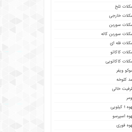
کلات تلخ
کلات خارجی
کلات سوربن
کلات سوربن کاله
کلات فله ای
کلات کاکائو
کلات کاکائویی
وکو ویفر
د کلوخه
رفیت خالی
مر
ه 1 کیلویی
هوه اسپرسو
هوه فوری