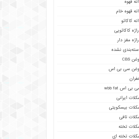
نه قهوه
نه قهوه خام
نه کاکائو
اژه کاکائویی
اژه مغز دار
سته‌بندی نشده
غن CBS
وغن سی بی اس
فران
 بی اس wbb fat
کلات ایرانی
کلات بیسکویتی
کلات تافی
کلات تخته
کلات تخته ای