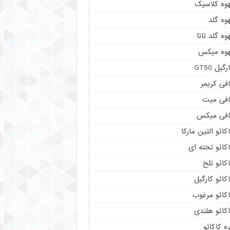
هوه کلاسیک
وه گلد
وه گلد تاتا
هوه میکس
رگیل GT50
فی کریمر
افی میت
افی میکس
کائو التین مارکا
کائو تخته ای
کائو تلخ
کائو کارگیل
اکائو مرغوب
کائو هلندی
ه کاکائو