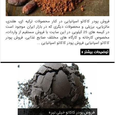
فروش پودر کاکائو اسپانیایی در کنار محصولات ترکیه ای، هلندی،
مالزیایی، برزیلی و محصولات دیگری که در بازار ایران موجود است
در کیسه های 25 کیلویی در این سایت با فروش مستقیم از واردات،
مخصوص کارخانه و کارگاه های مختلف صنایع غذایی. فروش پودر
کاکائو اسپانیایی فروش پودر کاکائو اسپانیایی …
توضیحات بیشتر »
قیمت پودر کاکائو قنادی
قیمت پودر کاکائو کارگیل
خرید اسانس پودری قهوه
خرید کافی کریمر غیر لبنی 25 کیلویی اندونزی
خرید اسانس پودری شکلات 10 کیلویی
فروش پودر کاکائو خیلی تیره
فروش ضد کلوخه پودر کاکائو ( Anti Cake )
خرید پودر کاکائو و کافی میت در کرمان
فروش پودر کاکائو و کافی میت در اصفهان