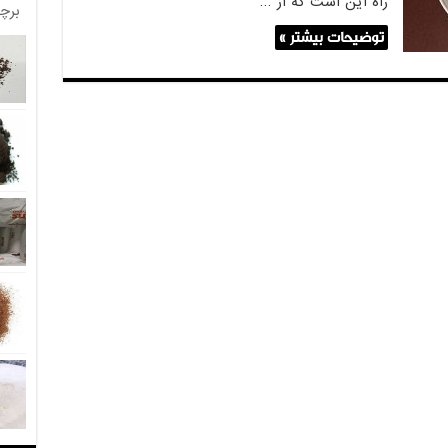
راه این است که از …
برچ
توضیحات بیشتر »