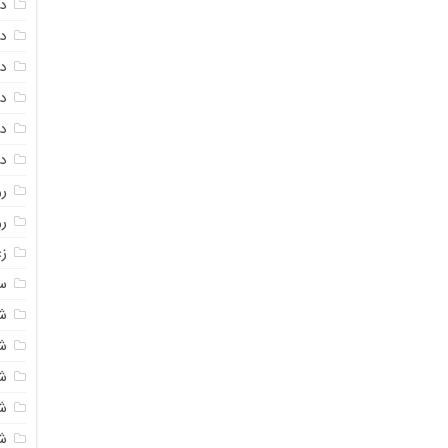
دا
دا
دا
در
در
د
رو
ر
زع
سی
ش
ش
ش
ش
ش