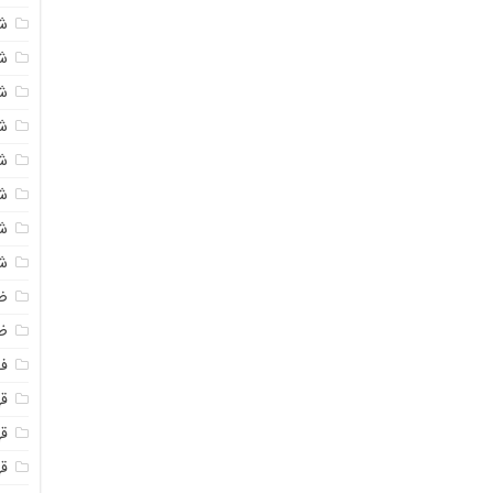
ش
ش
ش
ش
ش
ش
ش
ش
ض
ظ
فو
قهو
ق
ق