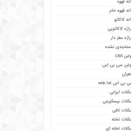
نه قهوه
نه قهوه خام
نه کاکائو
اژه کاکائویی
اژه مغز دار
سته‌بندی نشده
غن CBS
وغن سی بی اس
فران
 بی اس wbb fat
کلات ایرانی
کلات بیسکویتی
کلات تافی
کلات تخته
کلات تخته ای