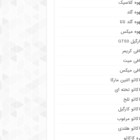
هوه کلاسیک
وه گلد
وه گلد تاتا
هوه میکس
رگیل GT50
فی کریمر
افی میت
افی میکس
کائو التین مارکا
کائو تخته ای
کائو تلخ
کائو کارگیل
اکائو مرغوب
کائو هلندی
ه کاکائو