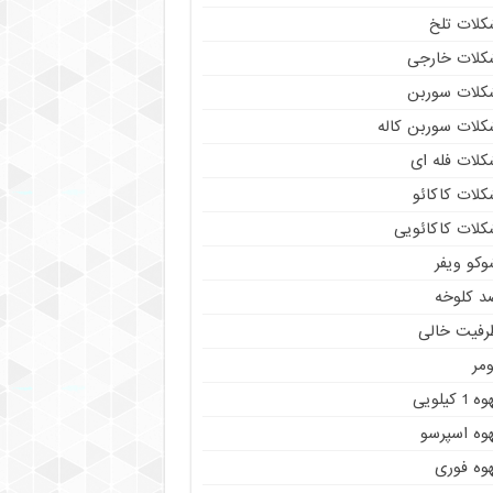
کلات تلخ
کلات خارجی
کلات سوربن
کلات سوربن کاله
کلات فله ای
کلات کاکائو
کلات کاکائویی
وکو ویفر
د کلوخه
رفیت خالی
مر
ه 1 کیلویی
هوه اسپرسو
هوه فوری