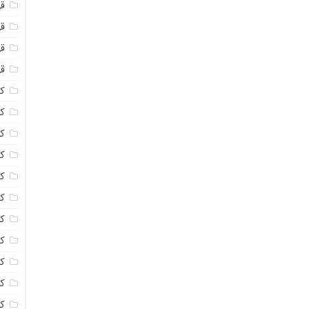
ق
قه
قه
ق
کا
کا
ک
ک
کا
کا
کا
کا
ک
کا
کر