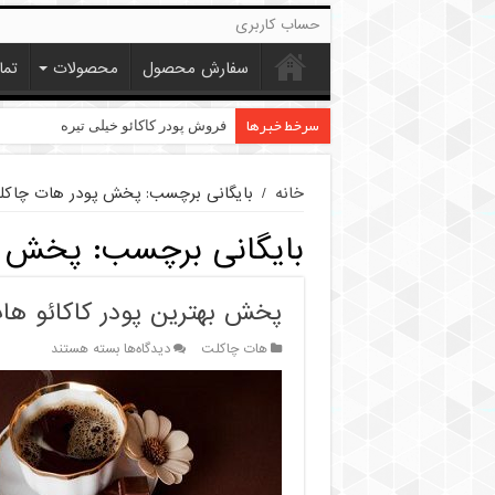
حساب کاربری
سفارش محصول
محصولات
تما
سرخط خبرها
قیمت پودر کاکائو کارگیل
فروش پودر کاکائو خیلی تیره
خانه
/
بایگانی برچسب: پخش پودر هات چاک
بایگانی برچسب:
پخش پ
پخش بهترین پودر کاکائو ه
برای
هات چاکلت
دیدگاه‌ها
بسته هستند
پخش
بهترین
پودر
کاکائو
هات
چاکلت
فوری