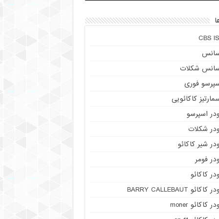
ا
CBS IS
سانس
سانس شکلات
سپرسو فوری
مارتیز کاکائویی
ودر اسپرسو
ودر شکلات
در شیر کاکائو
در فومر
در کاکائو
ر کاکائو BARRY CALLEBAUT
در کاکائو moner