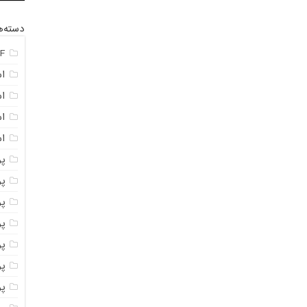
دسته‌ه
F
ا
ا
ا
اس
پ
پ
پو
پو
پو
پود
پو