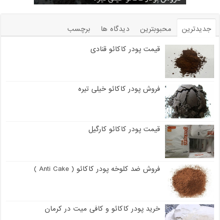
جدیدترین
محبوبترین
دیدگاه ها
برچسب
قیمت پودر کاکائو قنادی
فروش پودر کاکائو خیلی تیره
قیمت پودر کاکائو کارگیل
فروش ضد کلوخه پودر کاکائو ( Anti Cake )
خرید پودر کاکائو و کافی میت در کرمان