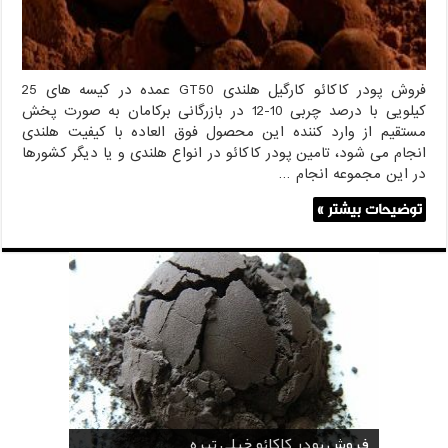
فروش پودر کاکائو کارگیل هلندی GT50 عمده در کیسه های 25
کیلویی با درصد چربی 10-12 در بازرگانی برکامان به صورت پخش
مستقیم از وارد کننده این محصول فوق العاده با کیفیت هلندی
انجام می شود، تامین پودر کاکائو در انواع هلندی و یا دیگر کشورها
در این مجموعه انجام …
توضیحات بیشتر »
قیمت پودر کاکائو قنادی
قیمت پودر کاکائو کارگیل
خرید اسانس پودری قهوه
خرید کافی کریمر غیر لبنی 25 کیلویی اندونزی
خرید اسانس پودری شکلات 10 کیلویی
فروش پودر کاکائو خیلی تیره
فروش ضد کلوخه پودر کاکائو ( Anti Cake )
خرید پودر کاکائو و کافی میت در کرمان
فروش پودر کاکائو و کافی میت در اصفهان