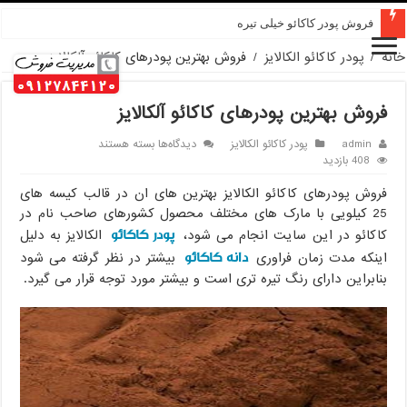
قیمت پودر کاکائو کارگیل
فروش پودر کاکائو خیلی تیره
خانه
/
پودر کاکائو الکالایز
/
فروش بهترین پودرهای کاکائو آلکالایز
فروش بهترین پودرهای کاکائو آلکالایز
برای
admin
پودر کاکائو الکالایز
دیدگاه‌ها
بسته هستند
فروش
408 بازدید
بهترین
فروش پودرهای کاکائو الکالایز بهترین های ان در قالب کیسه های
پودرهای
کاکائو
25 کیلویی با مارک های مختلف محصول کشورهای صاحب نام در
آلکالایز
پودر کاکائو
کاکائو در این سایت انجام می شود،
الکالایز به دلیل
دانه کاکائو
اینکه مدت زمان فراوری
بیشتر در نظر گرفته می شود
بنابراین دارای رنگ تیره تری است و بیشتر مورد توجه قرار می گیرد.