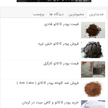
جدیدترین
محبوبترین
دیدگاه ها
برچسب
قیمت پودر کاکائو قنادی
فروش پودر کاکائو خیلی تیره
قیمت پودر کاکائو کارگیل
فروش ضد کلوخه پودر کاکائو ( Anti Cake )
خرید پودر کاکائو و کافی میت در کرمان