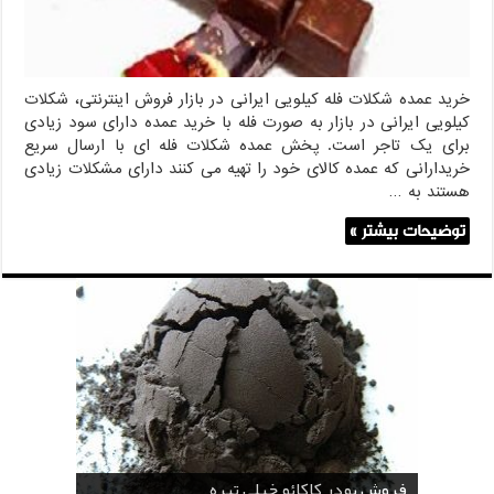
خرید عمده شکلات فله کیلویی ایرانی در بازار فروش اینترنتی، شکلات
کیلویی ایرانی در بازار به صورت فله با خرید عمده دارای سود زیادی
برای یک تاجر است. پخش عمده شکلات فله ای با ارسال سریع
خریدارانی که عمده کالای خود را تهیه می کنند دارای مشکلات زیادی
هستند به …
توضیحات بیشتر »
قیمت پودر کاکائو قنادی
قیمت پودر کاکائو کارگیل
خرید اسانس پودری قهوه
خرید کافی کریمر غیر لبنی 25 کیلویی اندونزی
خرید اسانس پودری شکلات 10 کیلویی
فروش پودر کاکائو خیلی تیره
فروش ضد کلوخه پودر کاکائو ( Anti Cake )
خرید پودر کاکائو و کافی میت در کرمان
فروش پودر کاکائو و کافی میت در اصفهان