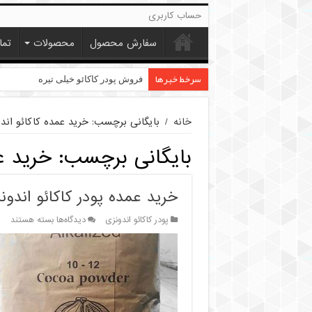
حساب کاربری
سفارش محصول
محصولات
تما
سرخط خبرها
قیمت پودر کاکائو کارگیل
فروش پودر کاکائو خیلی تیره
خانه
/
بایگانی برچسب: خرید عمده کاکائو اند
بایگانی برچسب:
خرید ع
خرید عمده پودر کاکائو اندونز
برای
پودر کاکائو اندونزی
دیدگاه‌ها
بسته هستند
خرید
عمده
پودر
کاکائو
اندونزی
ارزان