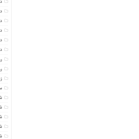
دا
دا
دا
در
در
د
رو
ر
زع
سی
ش
ش
ش
ش
ش