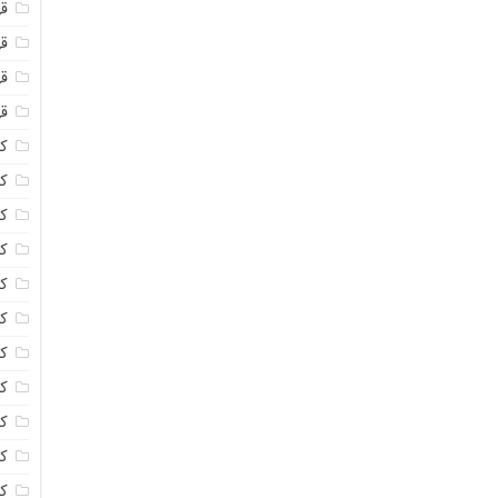
ق
قه
قه
ق
کا
کا
ک
ک
کا
کا
کا
کا
ک
کا
کر