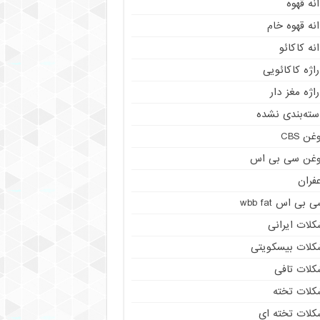
نه قهوه
نه قهوه خام
نه کاکائو
اژه کاکائویی
اژه مغز دار
سته‌بندی نشده
غن CBS
وغن سی بی اس
فران
 بی اس wbb fat
کلات ایرانی
کلات بیسکویتی
کلات تافی
کلات تخته
کلات تخته ای