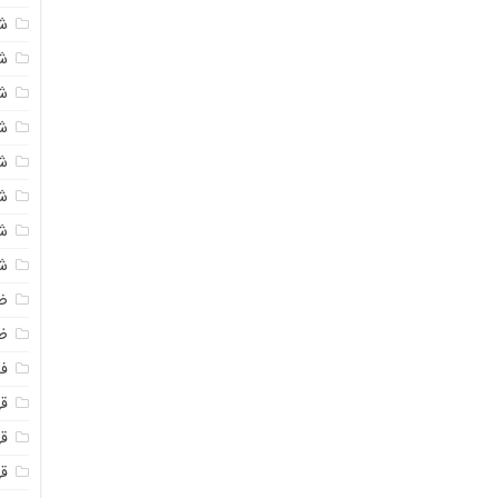
ش
ش
ش
ش
ش
ش
ش
ش
ض
ظ
فو
قهو
ق
ق