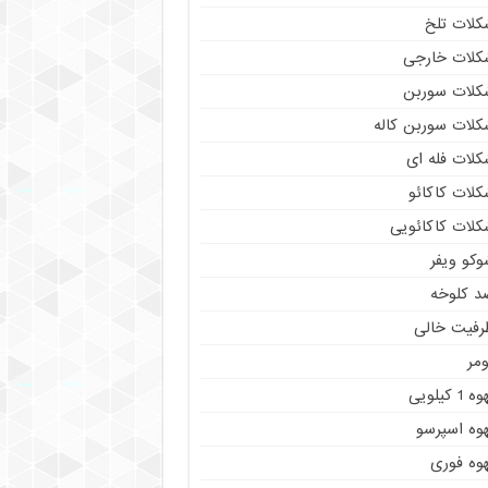
کلات تلخ
کلات خارجی
کلات سوربن
کلات سوربن کاله
کلات فله ای
کلات کاکائو
کلات کاکائویی
وکو ویفر
د کلوخه
رفیت خالی
مر
ه 1 کیلویی
هوه اسپرسو
هوه فوری