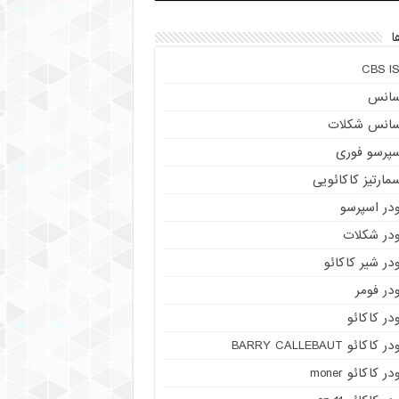
ا
CBS IS
سانس
سانس شکلات
سپرسو فوری
مارتیز کاکائویی
ودر اسپرسو
ودر شکلات
در شیر کاکائو
در فومر
در کاکائو
ر کاکائو BARRY CALLEBAUT
در کاکائو moner