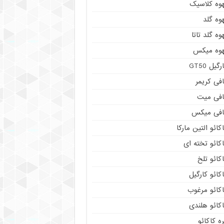
هوه کلاسیک
وه گلد
وه گلد تاتا
هوه میکس
رگیل GT50
فی کریمر
افی میت
افی میکس
کائو التین مارکا
کائو تخته ای
کائو تلخ
کائو کارگیل
اکائو مرغوب
کائو هلندی
ه کاکائو