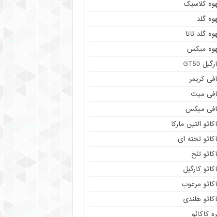
هوه کلاسیک
وه گلد
وه گلد تاتا
هوه میکس
رگیل GT50
فی کریمر
افی میت
افی میکس
کائو التین مارکا
کائو تخته ای
کائو تلخ
کائو کارگیل
اکائو مرغوب
کائو هلندی
ه کاکائو