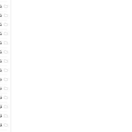
ش
ش
ش
ش
ش
ش
ش
ش
ض
ظ
فو
قهو
ق
ق