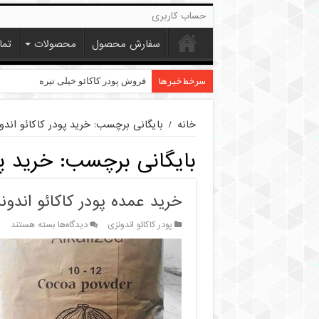
حساب کاربری
سفارش محصول
محصولات
تما
سرخط خبرها
فروش پودر کاکائو خیلی تیره
خانه
/
بایگانی برچسب: خرید پودر کاکائو اندو
بایگانی برچسب:
خرید پو
خرید عمده پودر کاکائو اندونز
برای
پودر کاکائو اندونزی
دیدگاه‌ها
بسته هستند
خرید
عمده
پودر
کاکائو
اندونزی
ارزان