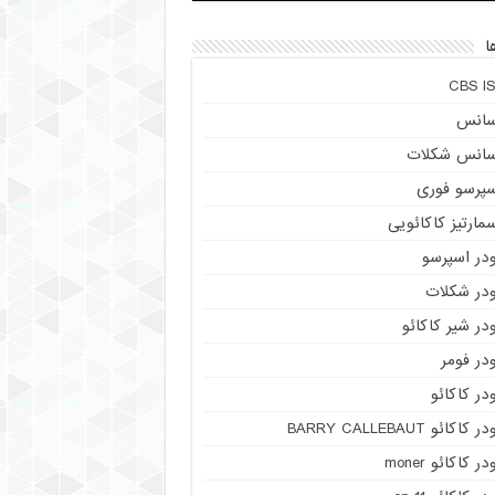
ا
CBS IS
سانس
سانس شکلات
سپرسو فوری
مارتیز کاکائویی
ودر اسپرسو
ودر شکلات
در شیر کاکائو
در فومر
در کاکائو
ر کاکائو BARRY CALLEBAUT
در کاکائو moner