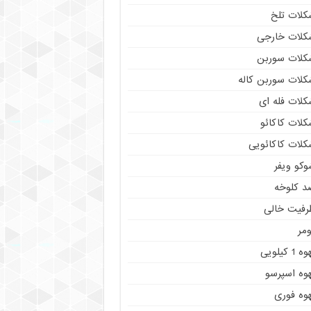
کلات تلخ
کلات خارجی
کلات سوربن
کلات سوربن کاله
کلات فله ای
کلات کاکائو
کلات کاکائویی
وکو ویفر
د کلوخه
رفیت خالی
مر
ه 1 کیلویی
هوه اسپرسو
هوه فوری