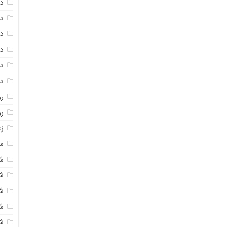
دا
دا
دا
در
در
د
رو
ر
زع
سی
ش
ش
ش
ش
ش