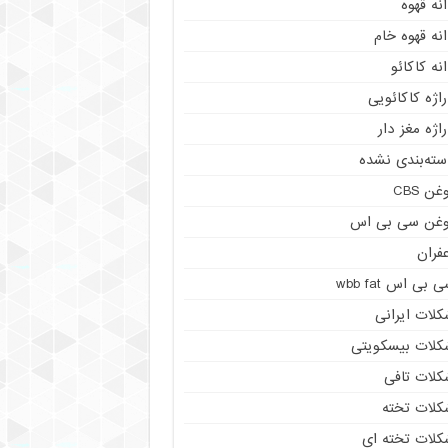
نه قهوه
نه قهوه خام
نه کاکائو
اژه کاکائویی
اژه مغز دار
سته‌بندی نشده
غن CBS
وغن سی بی اس
فران
 بی اس wbb fat
کلات ایرانی
کلات بیسکویتی
کلات تافی
کلات تخته
کلات تخته ای