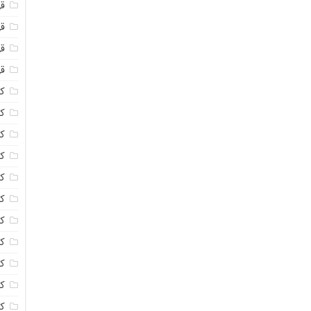
ق
قه
قه
ق
کا
کا
ک
ک
کا
کا
کا
کا
ک
کا
کر