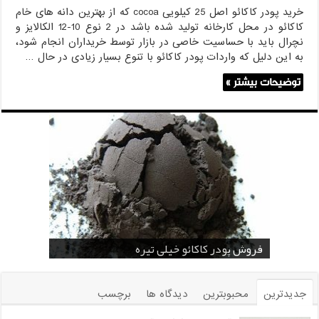
خرید پودر کاکائو اصل 25 کیلویی cocoa که از بهترین دانه های خام
کاکائو در محل کارخانه تولید شده باشد در 2 نوع 10-12 الکالایز و
نچرال باید با حساسیت خاصی در بازار توسط خریداران انجام شود،
به این دلیل که واردات پودر کاکائو با تنوع بسیار زیادی در حال …
توضیحات بیشتر »
قیمت پودر کاکائو قنادی
قیمت پودر کاکائو کارگیل
خرید اسانس پودری قهوه
خرید کافی کریمر غیر لبنی 25 کیلویی اندونزی
خرید اسانس پودری شکلات 10 کیلویی
فروش پودر کاکائو خیلی تیره
فروش ضد کلوخه پودر کاکائو ( Anti Cake )
خرید پودر کاکائو و کافی میت در کرمان
فروش پودر کاکائو و کافی میت در اصفهان
جدیدترین
محبوبترین
دیدگاه ها
برچسب