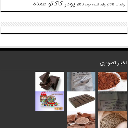
پودر کاکائو عمده
واردات کاکائو
وارد کننده پودر کاکائو
اخبار تصویری