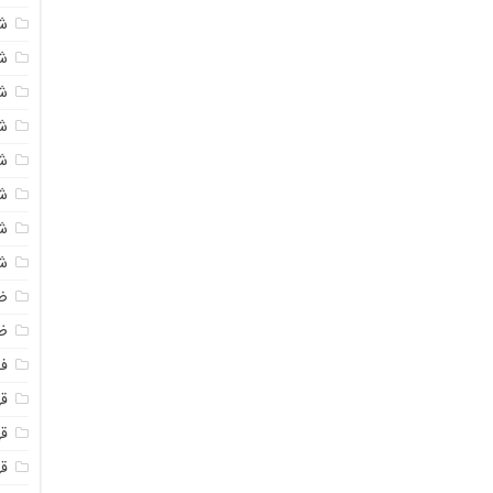
ش
ش
ش
ش
ش
ش
ش
ش
ض
ظ
فو
قهو
ق
ق