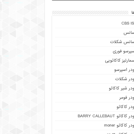
ا
CBS IS
سانس
سانس شکلات
سپرسو فوری
مارتیز کاکائویی
ودر اسپرسو
ودر شکلات
در شیر کاکائو
در فومر
در کاکائو
ر کاکائو BARRY CALLEBAUT
در کاکائو moner