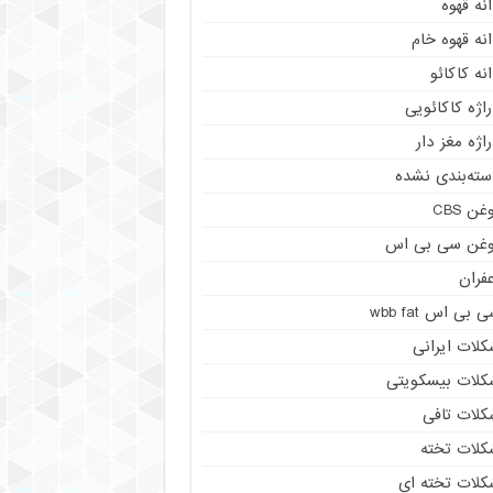
نه قهوه
نه قهوه خام
نه کاکائو
اژه کاکائویی
اژه مغز دار
سته‌بندی نشده
غن CBS
وغن سی بی اس
فران
 بی اس wbb fat
کلات ایرانی
کلات بیسکویتی
کلات تافی
کلات تخته
کلات تخته ای