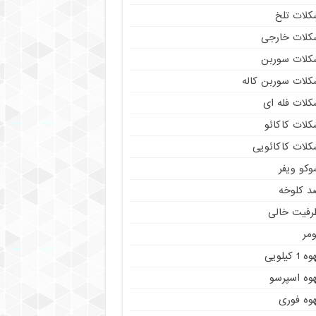
کلات تلخ
کلات خارجی
کلات سوربن
کلات سوربن کاله
کلات فله ای
کلات کاکائو
کلات کاکائویی
وکو ویفر
د کلوخه
رفیت خالی
مر
ه 1 کیلویی
هوه اسپرسو
هوه فوری