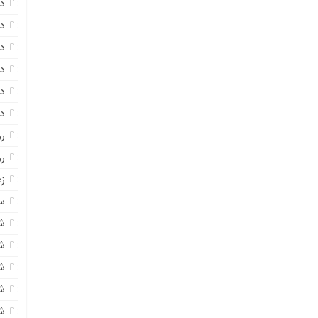
دا
دا
دا
در
در
د
رو
ر
زع
سی
ش
ش
ش
ش
ش