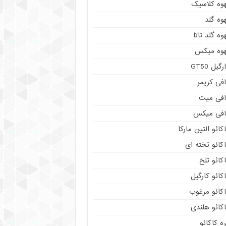
هوه کلاسیک
وه گلد
وه گلد تاتا
هوه میکس
رگیل GT50
فی کریمر
افی میت
افی میکس
کائو التین مارکا
کائو تخته ای
کائو تلخ
کائو کارگیل
اکائو مرغوب
کائو هلندی
ه کاکائو