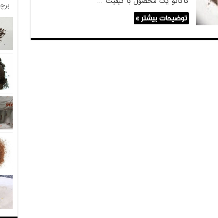
کاکائو یک محصول با کیفیت …
برچ
توضیحات بیشتر »