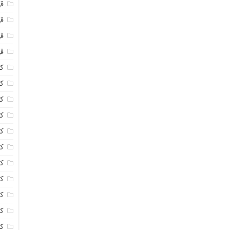
ق
قه
قه
ق
کا
کا
ک
ک
کا
کا
کا
کا
ک
کا
کر