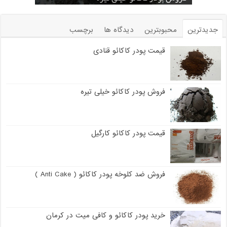
جدیدترین
محبوبترین
دیدگاه ها
برچسب
قیمت پودر کاکائو قنادی
فروش پودر کاکائو خیلی تیره
قیمت پودر کاکائو کارگیل
فروش ضد کلوخه پودر کاکائو ( Anti Cake )
خرید پودر کاکائو و کافی میت در کرمان