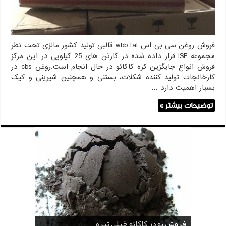
فروش روغن سی بی اس wbb fat قالبی تولید کشور مالزی تحت نظر
مجموعه ISF قرار داده شده در کارتن های 25 کیلویی در این مرکز
فروش انواع جایگزین کره کاکائو در حال انجام است.روغن cbs در
کارخانجات تولید کننده شکلات، بستنی و همچنین شیرینی و کیک
بسیار اهمیت دارد …
توضیحات بیشتر »
قیمت پودر کاکائو قنادی
قیمت پودر کاکائو کارگیل
خرید اسانس پودری قهوه
خرید کافی کریمر غیر لبنی 25 کیلویی اندونزی
خرید اسانس پودری شکلات 10 کیلویی
فروش پودر کاکائو خیلی تیره
فروش ضد کلوخه پودر کاکائو ( Anti Cake )
خرید پودر کاکائو و کافی میت در کرمان
فروش پودر کاکائو و کافی میت در اصفهان