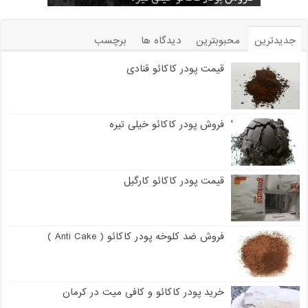
جدیدترین
محبوبترین
دیدگاه ها
برچسب
قیمت پودر کاکائو قنادی
فروش پودر کاکائو خیلی تیره
قیمت پودر کاکائو کارگیل
فروش ضد کلوخه پودر کاکائو ( Anti Cake )
خرید پودر کاکائو و کافی میت در کرمان