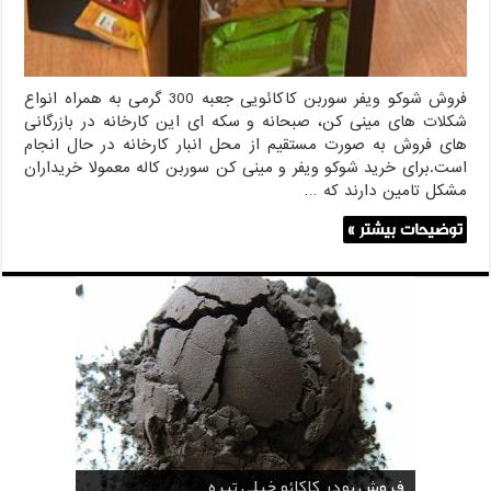
فروش شوکو ویفر سوربن کاکائویی جعبه 300 گرمی به همراه انواع
شکلات های مینی کن، صبحانه و سکه ای این کارخانه در بازرگانی
های فروش به صورت مستقیم از محل انبار کارخانه در حال انجام
است.برای خرید شوکو ویفر و مینی کن سوربن کاله معمولا خریداران
مشکل تامین دارند که …
توضیحات بیشتر »
قیمت پودر کاکائو قنادی
قیمت پودر کاکائو کارگیل
خرید اسانس پودری قهوه
خرید کافی کریمر غیر لبنی 25 کیلویی اندونزی
خرید اسانس پودری شکلات 10 کیلویی
فروش پودر کاکائو خیلی تیره
فروش ضد کلوخه پودر کاکائو ( Anti Cake )
خرید پودر کاکائو و کافی میت در کرمان
فروش پودر کاکائو و کافی میت در اصفهان