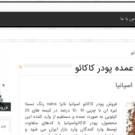
س با ما
ئو
مده پودر کاکائو
اسپانیا
فروش پودر کاکائو اسپانیا ناترا natra رنگ نسبتا
قیمت
قیمت
خرید
خرید کا
خرید 
فروش
فروش ض
خرید
فروش
تیره ان با چربی 10 -12 درصد در کیسه های 25
کیلویی به صورت عمده و مستقیم از وارد کننده این
محصول، پودر کاکائواسپانیا با کدهای متفاوت
جدی
توسط وارد کنندگان وارد بازار ایران می شود و