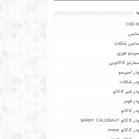
ا
CBS IS
سانس
سانس شکلات
سپرسو فوری
مارتیز کاکائویی
ودر اسپرسو
ودر شکلات
در شیر کاکائو
در فومر
در کاکائو
ر کاکائو BARRY CALLEBAUT
در کاکائو moner