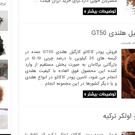
مشتریان خوبی دارد.برای خرید ارزان قیمت …
برچ
توضیحات بیشتر »
هلندی GT50
ی
ه هستند
وش
فروش پودر کاکائو کارگیل هلندی GT50 عمده در
ه
کیسه های 25 کیلویی با درصد چربی 10-12 در
ر
بازرگانی برکامان به صورت پخش مستقیم از وارد
ئو
گیل
کننده این محصول فوق العاده با کیفیت هلندی
دی
انجام می شود، تامین پودر کاکائو در انواع هلندی
GT
و یا دیگر کشورها در این مجموعه انجام …
توضیحات بیشتر »
اولکر ترکیه
فروش عمده پودر کاکائو اولکر ترکیه کد 640 با