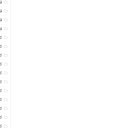
ق
قه
قه
ق
کا
کا
ک
ک
کا
کا
کا
کا
ک
کا
کر