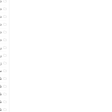
دا
دا
دا
در
در
د
رو
ر
زع
سی
ش
ش
ش
ش
ش