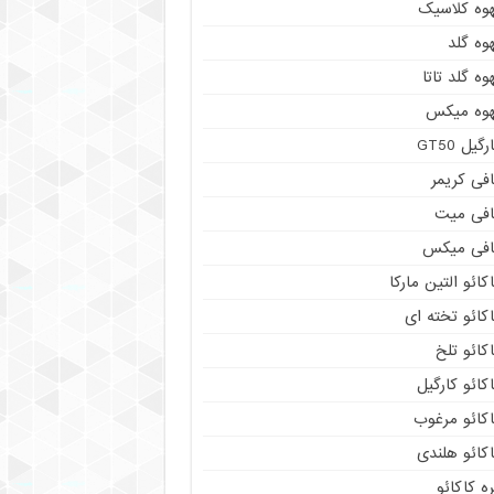
هوه کلاسیک
وه گلد
وه گلد تاتا
هوه میکس
رگیل GT50
فی کریمر
افی میت
افی میکس
کائو التین مارکا
کائو تخته ای
کائو تلخ
کائو کارگیل
اکائو مرغوب
کائو هلندی
ه کاکائو