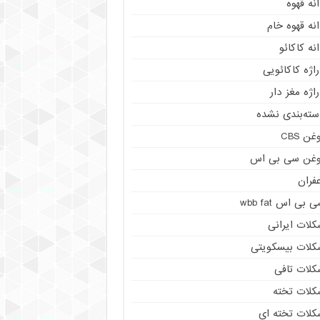
نه قهوه
نه قهوه خام
نه کاکائو
اژه کاکائویی
اژه مغز دار
سته‌بندی نشده
غن CBS
وغن سی بی اس
فران
 بی اس wbb fat
کلات ایرانی
کلات بیسکویتی
کلات تافی
کلات تخته
کلات تخته ای