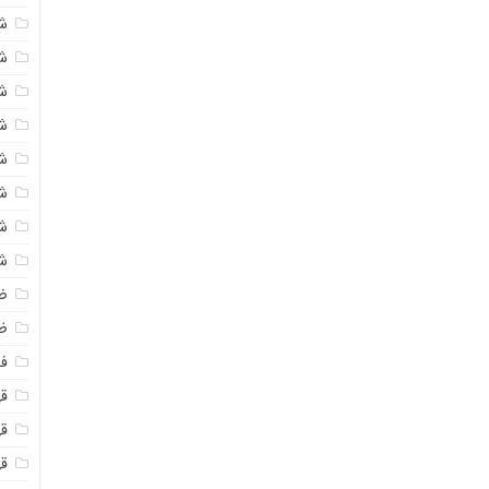
ش
ش
ش
ش
ش
ش
ش
ش
ض
ظ
فو
قهو
ق
ق