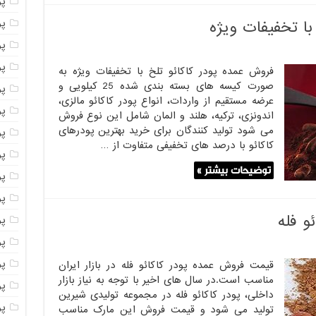
پو
پو
با تخفیفات ویژه
پو
پو
فروش عمده پودر کاکائو تلخ با تخفیفات ویژه به
صورت کیسه های بسته بندی شده 25 کیلویی و
پو
عرضه مستقیم از واردات، انواع پودر کاکائو مالزی،
پو
اندونزی، ترکیه، هلند و المان شامل این نوع فروش
می شود تولید کنندگان برای خرید بهترین پودرهای
پو
کاکائو با درصد های تخفیفی متفاوت از …
پو
توضیحات بیشتر »
پو
پو
و فله
پو
پو
پو
قیمت فروش عمده پودر کاکائو فله در بازار ایران
مناسب است.در سال های اخیر با توجه به نیاز بازار
پو
داخلی، پودر کاکائو فله در مجموعه تولیدی شیرین
پو
تولید می شود و قیمت فروش این مارک مناسب