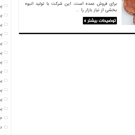
برای فروش عمده است. این شرکت با تولید انبوه
پ
بخشی از نیاز بازار را …
پو
توضیحات بیشتر »
پو
پو
پو
پو
پو
پو
پو
پو
پو
پو
جا
دا