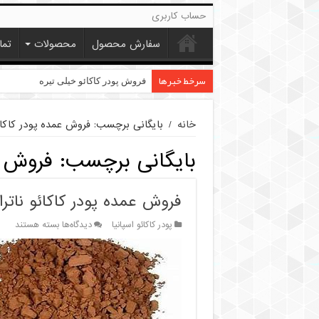
حساب کاربری
سفارش محصول
محصولات
تما
سرخط خبرها
قیمت پودر کاکائو کارگیل
فروش پودر کاکائو خیلی تیره
خانه
/
بایگانی برچسب: فروش عمده پودر کاکا
بایگانی برچسب:
فروش ع
فروش عمده پودر کاکائو ناترا 
برای
پودر کاکائو اسپانیا
دیدگاه‌ها
بسته هستند
فروش
عمده
پودر
کاکائو
ناترا
اسپانیا