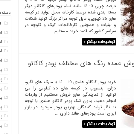
درصد چربی 10-12 مانند تمام پودرهای کاکائو دیگر
بسته بندی شده توسط کارخانه محل تولید در کیسه
دسته‌ه
های 25 کیلویی، قابل توجه مراکز بزرگ تولید شکلات
F
و لبنیات و همچنین کارخانجات کیک و کلوچه در
سراسر کشور که قصد خرید مستقیم …
ا
توضیحات بیشتر »
ا
ا
اس
روش عمده رنگ های مختلف پودر کاکائو
پ
پ
خرید پودر کاکائو هلندی 10 – 12 با مارک های نگرو،
پو
دزان، بنسروپ در کیسه های 25 کیلویی را می
توانید از نمایندگی های فروش مستقیم از واردات
پو
انجام دهید، بدون شک پودر کاکائو هلندی با توجه
پو
به نظر تولید کنندگان بهترین پودر موجود در بازار
ایران است.پودرهای هلند دارای …
پود
توضیحات بیشتر »
پو