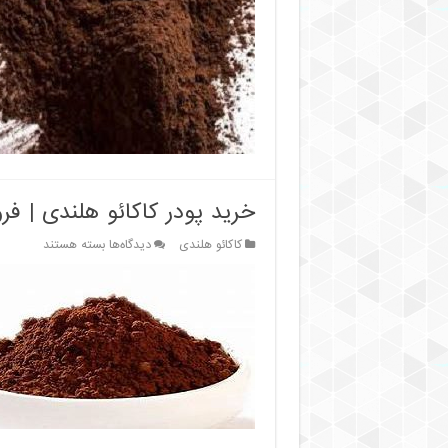
فروش
عمده
پودر
کاکائو
اولکر
ترکیه
خرید پودر کاکائو هلندی | ف
برای
کاکائو هلندی
دیدگاه‌ها
بسته هستند
خرید
پودر
کاکائو
هلندی
|
فروش
عمده
رنگ
های
مختلف
پودر