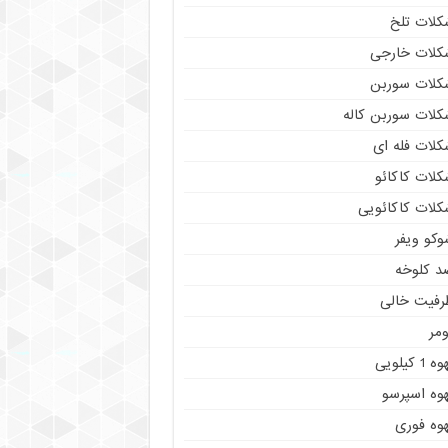
کلات تلخ
کلات خارجی
کلات سوربن
کلات سوربن کاله
کلات فله ای
کلات کاکائو
کلات کاکائویی
وکو ویفر
د کلوخه
رفیت خالی
مر
ه 1 کیلویی
هوه اسپرسو
هوه فوری