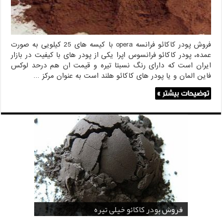
فروش پودر کاکائو فرانسه opera با کیسه های 25 کیلویی به صورت
عمده، پودر کاکائو فرانسوس اپرا یکی از پودر های با کیفیت در بازار
ایران است که دارای رنگ نسبتا تیره و قیمت ان هم درحد لوکس
فاین المان و یا پودر های کاکائو هلند است به عنوان مرکز …
توضیحات بیشتر »
قیمت پودر کاکائو قنادی
قیمت پودر کاکائو کارگیل
خرید اسانس پودری قهوه
خرید کافی کریمر غیر لبنی 25 کیلویی اندونزی
خرید اسانس پودری شکلات 10 کیلویی
فروش پودر کاکائو خیلی تیره
فروش ضد کلوخه پودر کاکائو ( Anti Cake )
خرید پودر کاکائو و کافی میت در کرمان
فروش پودر کاکائو و کافی میت در اصفهان