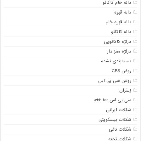
دانه خام کاکائو
دانه قهوه
دانه قهوه خام
دانه کاکائو
دراژه کاکائویی
دراژه مغز دار
دسته‌بندی نشده
روغن CBS
روغن سی بی اس
زعفران
سی بی اس wbb fat
شکلات ایرانی
شکلات بیسکویتی
شکلات تافی
شکلات تخته