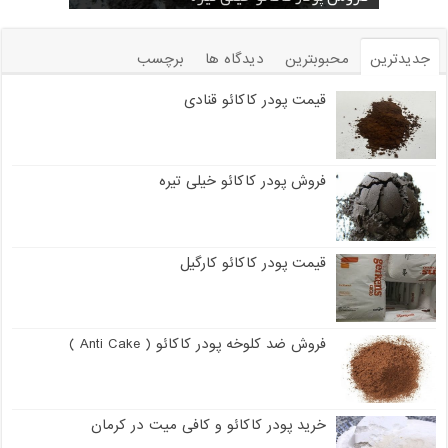
جدیدترین
محبوبترین
دیدگاه ها
برچسب
قیمت پودر کاکائو قنادی
فروش پودر کاکائو خیلی تیره
قیمت پودر کاکائو کارگیل
فروش ضد کلوخه پودر کاکائو ( Anti Cake )
خرید پودر کاکائو و کافی میت در کرمان