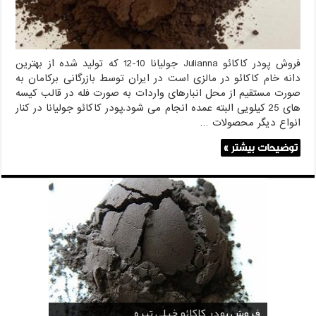
فروش پودر کاکائو Julianna جولیانا 10-12 که تولید شده از بهترین
دانه خام کاکائو در مالزی است در ایران توسط بازرگانی برکامان به
صورت مستقیم از محل انبارهای واردات به صورت فله در قالب کیسه
های 25 کیلویی البته عمده انجام می شود.پودر کاکائو جولیانا در کنار
انواع دیگر محصولات …
توضیحات بیشتر »
قیمت پودر کاکائو قنادی
قیمت پودر کاکائو کارگیل
خرید اسانس پودری قهوه
خرید کافی کریمر غیر لبنی 25 کیلویی اندونزی
خرید اسانس پودری شکلات 10 کیلویی
فروش پودر کاکائو خیلی تیره
فروش ضد کلوخه پودر کاکائو ( Anti Cake )
خرید پودر کاکائو و کافی میت در کرمان
فروش پودر کاکائو و کافی میت در اصفهان