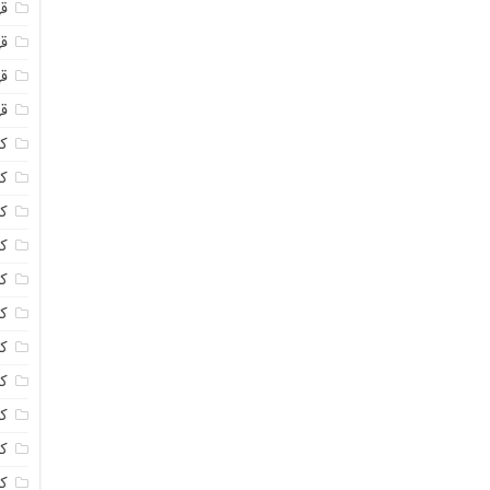
ق
قه
قه
ق
کا
کا
ک
ک
کا
کا
کا
کا
ک
کا
کر