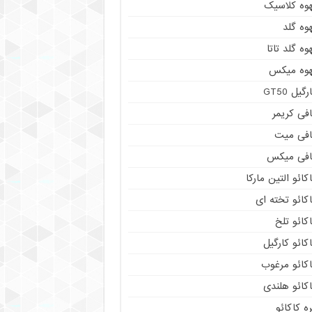
هوه کلاسیک
وه گلد
وه گلد تاتا
هوه میکس
رگیل GT50
فی کریمر
افی میت
افی میکس
کائو التین مارکا
کائو تخته ای
کائو تلخ
کائو کارگیل
اکائو مرغوب
کائو هلندی
ه کاکائو