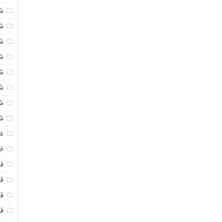
ش
ش
ش
ش
ش
ش
ش
ش
ض
ظ
فو
قهو
ق
ق