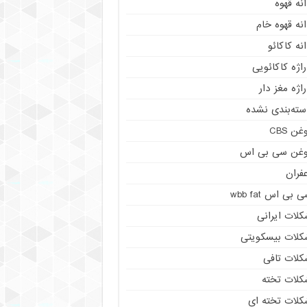
نه قهوه
نه قهوه خام
نه کاکائو
اژه کاکائویی
اژه مغز دار
سته‌بندی نشده
غن CBS
وغن سی بی اس
فران
 بی اس wbb fat
کلات ایرانی
کلات بیسکویتی
کلات تافی
کلات تخته
کلات تخته ای