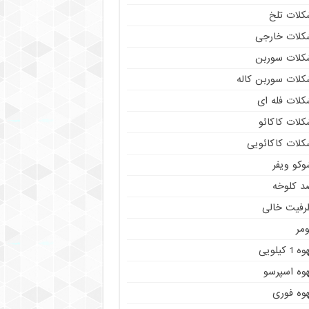
کلات تلخ
کلات خارجی
کلات سوربن
کلات سوربن کاله
کلات فله ای
کلات کاکائو
کلات کاکائویی
وکو ویفر
د کلوخه
رفیت خالی
مر
ه 1 کیلویی
هوه اسپرسو
هوه فوری