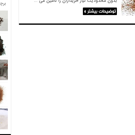
بدون محدودیت نیاز خریداران را تامین می …
برچ
توضیحات بیشتر »