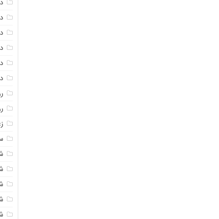
دا
دا
دا
در
در
د
رو
ر
زع
سی
ش
ش
ش
ش
ش