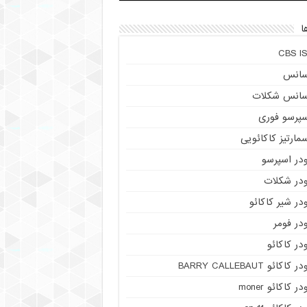
ا
CBS IS
سانس
سانس شکلات
سپرسو فوری
مارتیز کاکائویی
ودر اسپرسو
ودر شکلات
در شیر کاکائو
در فومر
در کاکائو
ر کاکائو BARRY CALLEBAUT
در کاکائو moner