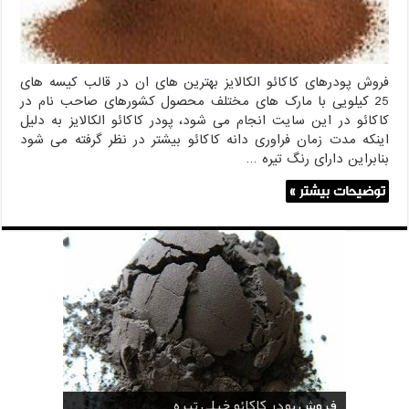
فروش پودرهای کاکائو الکالایز بهترین های ان در قالب کیسه های
25 کیلویی با مارک های مختلف محصول کشورهای صاحب نام در
کاکائو در این سایت انجام می شود، پودر کاکائو الکالایز به دلیل
اینکه مدت زمان فراوری دانه کاکائو بیشتر در نظر گرفته می شود
بنابراین دارای رنگ تیره …
توضیحات بیشتر »
قیمت پودر کاکائو قنادی
قیمت پودر کاکائو کارگیل
خرید اسانس پودری قهوه
خرید کافی کریمر غیر لبنی 25 کیلویی اندونزی
خرید اسانس پودری شکلات 10 کیلویی
فروش پودر کاکائو خیلی تیره
فروش ضد کلوخه پودر کاکائو ( Anti Cake )
خرید پودر کاکائو و کافی میت در کرمان
فروش پودر کاکائو و کافی میت در اصفهان