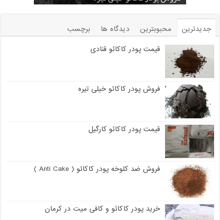
جدیدترین
محبوبترین
دیدگاه ها
برچسب
قیمت پودر کاکائو قنادی
فروش پودر کاکائو خیلی تیره
قیمت پودر کاکائو کارگیل
فروش ضد کلوخه پودر کاکائو ( Anti Cake )
خرید پودر کاکائو و کافی میت در کرمان