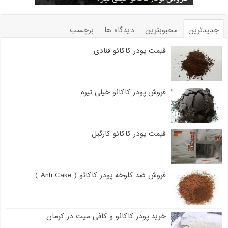
جدیدترین
محبوبترین
دیدگاه ها
برچسب
قیمت پودر کاکائو قنادی
فروش پودر کاکائو خیلی تیره
قیمت پودر کاکائو کارگیل
فروش ضد کلوخه پودر کاکائو ( Anti Cake )
خرید پودر کاکائو و کافی میت در کرمان