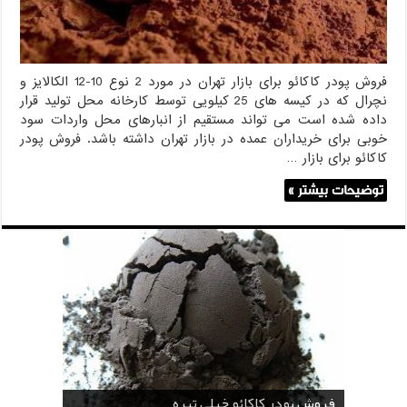
فروش پودر کاکائو برای بازار تهران در مورد 2 نوع 10-12 الکالایز و
نچرال که در کیسه های 25 کیلویی توسط کارخانه محل تولید قرار
داده شده است می تواند مستقیم از انبارهای محل واردات سود
خوبی برای خریداران عمده در بازار تهران داشته باشد. فروش پودر
کاکائو برای بازار …
توضیحات بیشتر »
قیمت پودر کاکائو قنادی
قیمت پودر کاکائو کارگیل
خرید اسانس پودری قهوه
خرید کافی کریمر غیر لبنی 25 کیلویی اندونزی
خرید اسانس پودری شکلات 10 کیلویی
فروش پودر کاکائو خیلی تیره
فروش ضد کلوخه پودر کاکائو ( Anti Cake )
خرید پودر کاکائو و کافی میت در کرمان
فروش پودر کاکائو و کافی میت در اصفهان